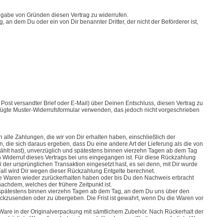
gabe von Gründen diesen Vertrag zu widerrufen.
, an dem Du oder ein von Dir benannter Dritter, der nicht der Beförderer ist,
er Post versandter Brief oder E-Mail) über Deinen Entschluss, diesen Vertrag zu
efügte Muster-Widerrufsformular verwenden, das jedoch nicht vorgeschrieben
 alle Zahlungen, die wir von Dir erhalten haben, einschließlich der
, die sich daraus ergeben, dass Du eine andere Art der Lieferung als die von
ählt hast), unverzüglich und spätestens binnen vierzehn Tagen ab dem Tag
 Widerruf dieses Vertrags bei uns eingegangen ist. Für diese Rückzahlung
der ursprünglichen Transaktion eingesetzt hast, es sei denn, mit Dir wurde
Fall wird Dir wegen dieser Rückzahlung Entgelte berechnet.
ie Waren wieder zurückerhalten haben oder bis Du den Nachweis erbracht
achdem, welches der frühere Zeitpunkt ist.
 spätestens binnen vierzehn Tagen ab dem Tag, an dem Du uns über den
rückzusenden oder zu übergeben. Die Frist ist gewahrt, wenn Du die Waren vor
Ware in der Originalverpackung mit sämtlichem Zubehör. Nach Rückerhalt der