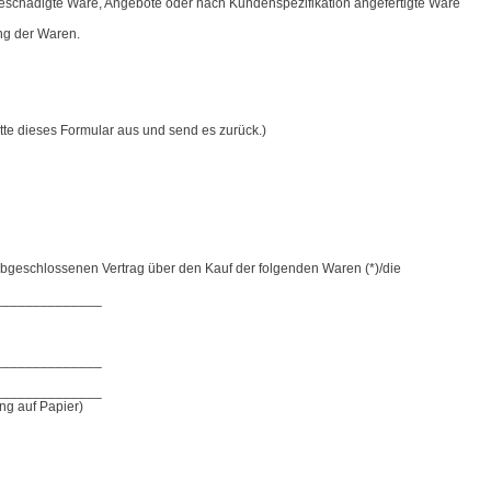
beschädigte Ware, Angebote oder nach Kundenspezifikation angefertigte Ware
ng der Waren.
itte dieses Formular aus und send es zurück.)
) abgeschlossenen Vertrag über den Kauf der folgenden Waren (*)/die
______________
______________
______________
ung auf Papier)