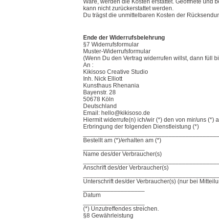
Ware, werden die Kosten erstattet. Geöffnete und 
kann nicht zurückerstattet werden.
Du trägst die unmittelbaren Kosten der Rücksendu
Ende der Widerrufsbelehrung
§7 Widerrufsformular
Muster-Widerrufsformular
(Wenn Du den Vertrag widerrufen willst, dann füll b
An :
Kikisoso Creative Studio
Inh. Nick Elliott
Kunsthaus Rhenania
Bayenstr. 28
50678 Köln
Deutschland
Email:
hello@kikisoso.de
Hiermit widerrufe(n) ich/wir (*) den von mir/uns (*
Erbringung der folgenden Dienstleistung (*)
_______________________________________
Bestellt am (*)/erhalten am (*)
__________________
Name des/der Verbraucher(s)
_______________________________________
Anschrift des/der Verbraucher(s)
_______________________________________
Unterschrift des/der Verbraucher(s) (nur bei Mitteil
__________________
Datum
__________________
(*) Unzutreffendes streichen.
§8 Gewährleistung