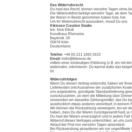
Das Widerrufsrecht
Du hast das Recht, binnen vierzehn Tagen ohne An
Die Widerrufsfrist beträgt vierzehn Tage, ab dem Tag
die Waren in Besitz genommen haben bzw. hat.
Um Ihr Widerrufsrecht auszuüben, musst Du uns
Kikisoso Creative Studio
Inh. Nick Elliott
Kunsthaus Rhenania
Bayenstr. 28
50678 Köln
Deutschland
Telefon
: +49 (0) 221 1683 2633
Email:
hello@kikisoso.de
mittels einer eindeutigen Erklärung (z.B. ein mit d
widerrufen, informieren. Du kannst dafür das beig
ist.
Widerrufsfolgen
Wenn Du diesen Vertrag widerrufst, haben wir Ihnen
Lieferkosten (mit Ausnahme der zusätzlichen Kosten
uns angebotene, günstigste Standardlieferung gew
zurückzuzahlen, an dem die Mitteilung über Deinen
verwenden wir dasselbe Zahlungsmittel, das Du bei 
ausdrücklich etwas anderes vereinbart; in keinem 
Wir können die Rückzahlung verweigern, bis wir d
haben, dass Du die Waren zurückgesandt hast, je n
Du hast die Waren unverzüglich und in jedem Fall
Widerruf dieses Vertrages unterrichten, an uns zu
Ablauf der Frist von vierzehn Tagen absendest.
Bei Rücksendung akzeptieren wir nur ungeöffnete 